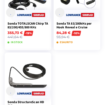
Sonda TOTALSCAN Chirp TA
Sonda TA 83/200kHz per
83/200/455/800 KHz
Hook Reveal e Cruise
355,73 €
84,28 €
-19%
-10%
441,64 €
93,94 €
IN STOCK
ESAURITO
AGGIUNGI AL
AGGIUNGI AL
CARRELLO
CARRELLO
Sonda StructureScan HD