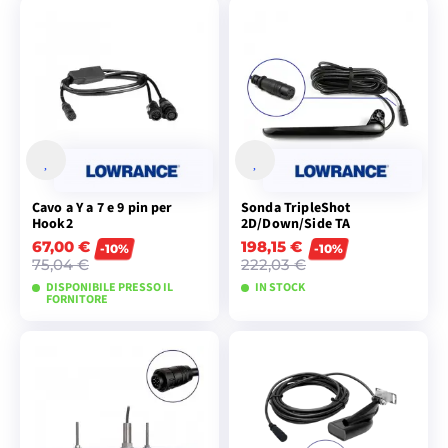
AGGIUNGI AL
AGGIUNGI AL
CARRELLO
CARRELLO
Cavo a Y a 7 e 9 pin per
Sonda TripleShot
Hook2
2D/Down/Side TA
67,00 €
198,15 €
-10%
-10%
75,04 €
222,03 €
DISPONIBILE PRESSO IL
IN STOCK
FORNITORE
AGGIUNGI AL
AGGIUNGI AL
CARRELLO
CARRELLO