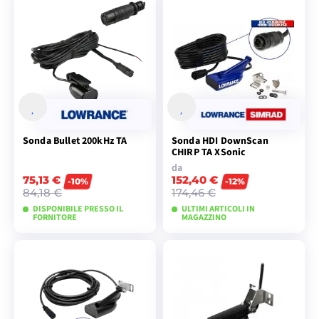
AGGIUNGI AL
CARRELLO
Sonda Bullet 200kHz TA
Sonda HDI DownScan
CHIRP TA XSonic
da
75,13 €
152,40 €
-10%
-12%
84,18 €
174,46 €
DISPONIBILE PRESSO IL
ULTIMI ARTICOLI IN
FORNITORE
MAGAZZINO
AGGIUNGI AL
VISUALIZZA I
CARRELLO
MODELLI