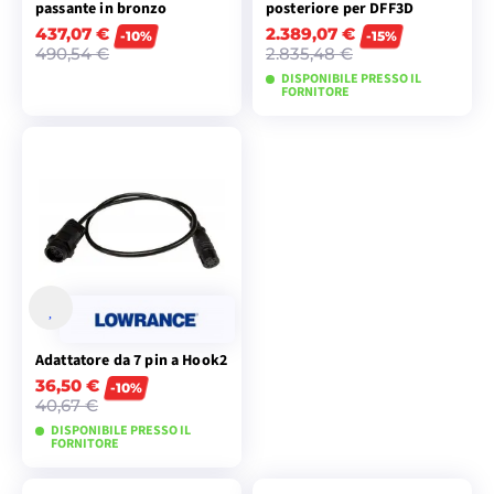
passante in bronzo
posteriore per DFF3D
437,07 €
2.389,07 €
-10%
-15%
490,54 €
2.835,48 €
DISPONIBILE PRESSO IL
FORNITORE
AGGIUNGI AL
AGGIUNGI AL
CARRELLO
CARRELLO
Adattatore da 7 pin a Hook2
36,50 €
-10%
40,67 €
DISPONIBILE PRESSO IL
FORNITORE