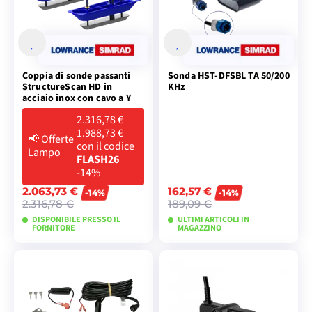
Coppia di sonde passanti
Sonda HST-DFSBL TA 50/200
StructureScan HD in
KHz
acciaio inox con cavo a Y
2.316,78 €
1.988,73 €
📢
Offerte
con il codice
Lampo
FLASH26
-14%
2.063,73 €
162,57 €
-14%
-14%
2.316,78 €
189,09 €
DISPONIBILE PRESSO IL
ULTIMI ARTICOLI IN
FORNITORE
MAGAZZINO
AGGIUNGI AL
AGGIUNGI AL
CARRELLO
CARRELLO