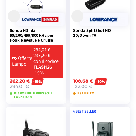
Sonda HDI da
Sonda SplitShot HD
50/200/455/800 kHz per
2D/Down TA
Hook Reveal e e Cruise
294,01 €
237,20 €
📢
Offerte
con il codice
Lampo
FLASH26
-19%
262,20 €
108,68 €
-19%
-10%
294,01 €
122,00 €
DISPONIBILE PRESSO IL
ESAURITO
FORNITORE
⭐️ BEST SELLER
AGGIUNGI AL
AGGIUNGI AL
CARRELLO
CARRELLO