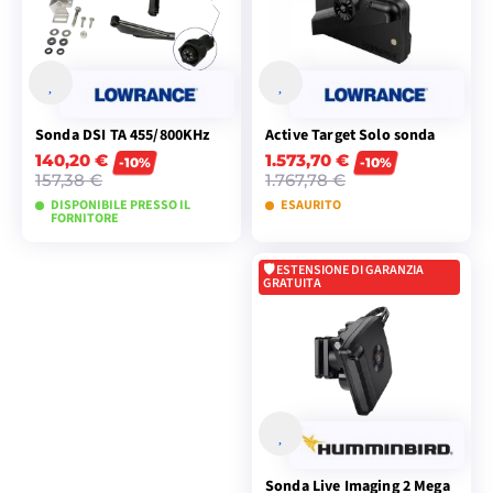
Sonda DSI TA 455/800KHz
Active Target Solo sonda
140,20 €
1.573,70 €
-10%
-10%
157,38 €
1.767,78 €
DISPONIBILE PRESSO IL
ESAURITO
FORNITORE
ESTENSIONE DI GARANZIA
AGGIUNGI AL
AGGIUNGI AL
GRATUITA
CARRELLO
CARRELLO
Sonda Live Imaging 2 Mega