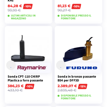
KHz
84,28 €
81,23 €
-10%
-10%
93,93 €
90,27 €
ULTIMI ARTICOLI IN
DISPONIBILE PRESSO IL
MAGAZZINO
FORNITORE
AGGIUNGI AL
AGGIUNGI AL
CARRELLO
CARRELLO
Sonda CPT-110 CHIRP
Sonda in bronzo passante
Plastica a foro passante
B54 per DFF3D
386,23 €
2.389,07 €
-10%
-15%
433,10 €
2.835,48 €
DISPONIBILE PRESSO IL
FORNITORE