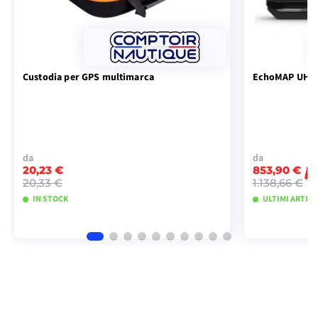
Custodia per GPS multimarca
EchoMAP UHD2
da
da
20,23 €
853,90 €
-
20,33 €
1.138,66 €
IN STOCK
ULTIMI ARTICO
VISUALIZZA I MODELLI
VISU