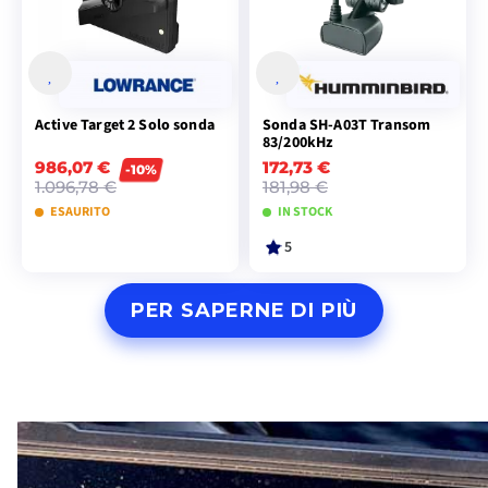
Active Target 2 Solo sonda
Sonda SH-A03T Transom
83/200kHz
986,07 €
172,73 €
-10%
1.096,78 €
181,98 €
ESAURITO
IN STOCK
5
AGGIUNGI AL
AGGIUNGI AL
PER SAPERNE DI PIÙ
CARRELLO
CARRELLO