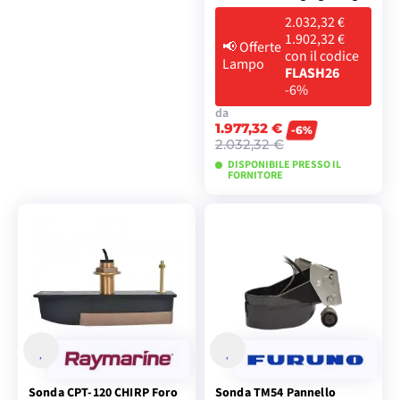
2.032,32 €
1.902,32 €
📢
Offerte
con il codice
Lampo
FLASH26
-6%
da
1.977,32 €
-6%
2.032,32 €
DISPONIBILE PRESSO IL
FORNITORE
VISUALIZZA I
MODELLI
Sonda CPT-120 CHIRP Foro
Sonda TM54 Pannello