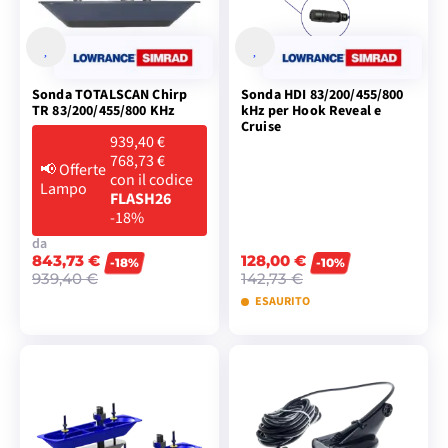
Sonda TOTALSCAN Chirp
Sonda HDI 83/200/455/800
TR 83/200/455/800 KHz
kHz per Hook Reveal e
Cruise
939,40 €
768,73 €
📢
Offerte
con il codice
Lampo
FLASH26
-18%
da
843,73 €
128,00 €
-18%
-10%
939,40 €
142,73 €
ESAURITO
VISUALIZZA I
AGGIUNGI AL
MODELLI
CARRELLO