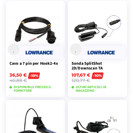
Cavo a 7 pin per Hook2-4x
Sonda SplitShot
2D/Downscan TA
36,50 €
107,67 €
-10%
-10%
40,88 €
120,77 €
DISPONIBILE PRESSO IL
ULTIMI ARTICOLI IN
FORNITORE
MAGAZZINO
AGGIUNGI AL
AGGIUNGI AL
CARRELLO
CARRELLO