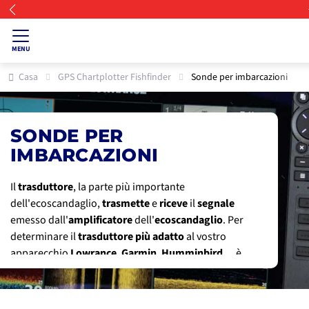
MENU
Casa
GPS Chartplotter Fishfinder
Sonde per imbarcazioni
SONDE PER
IMBARCAZIONI
Il
trasduttore
, la
parte
più importante
dell'ecoscandaglio,
trasmette
e
riceve
il
segnale
emesso dall'
amplificatore
dell'
ecoscandaglio
. Per
determinare il
trasduttore
più
adatto
al vostro
apparecchio
Lowrance
,
Garmin
,
Humminbird
..., è
indispensabile conoscere la
profondità
della
zona
di
pesca
, il
tipo di
pesca
, le
prestazioni
del vostro
ecoscandaglio
(in particolare la potenza in watt
,
e le