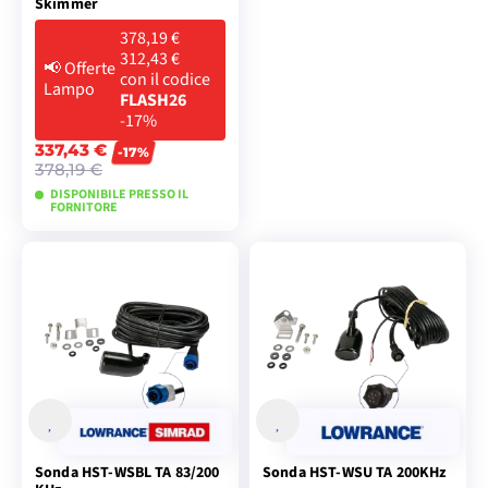
Skimmer
378,19 €
312,43 €
📢
Offerte
con il codice
Lampo
FLASH26
-17%
337,43 €
-17%
378,19 €
DISPONIBILE PRESSO IL
FORNITORE
AGGIUNGI AL
CARRELLO
Sonda HST-WSBL TA 83/200
Sonda HST-WSU TA 200KHz