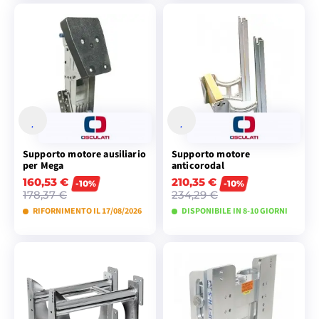
VISUALIZZA I
VISUALIZZA I
MODELLI
MODELLI
Supporto motore ausiliario
Supporto motore
per Mega
anticorodal
160,53 €
210,35 €
-10%
-10%
178,37 €
234,29 €
RIFORNIMENTO IL 17/08/2026
DISPONIBILE IN 8-10 GIORNI
VISUALIZZA I
VISUALIZZA I
MODELLI
MODELLI