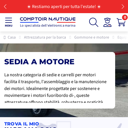
☀️ Restiamo aperti per tutta l'estate! ☀️
0
Lo specialista dell'elettronica marina
MENU
Casa
Attrezzatura per la barca
Gommone e motore
Equip
SEDIA A MOTORE
La nostra categoria di sedie e carrelli per motori
facilita il trasporto, l'assemblaggio e la manutenzione
dei motori. Idealmente progettate per sostenere e
movimentare i motori fuoribordo di-, queste
attrezzature offrono stabilità, robustezza e praticità.
Le sedie per motori consentono di fissare
saldamente il motore all'imbarcazione, mentre i
carrelli ne facilitano lo spostamento e lo stoccaggio
TROVA IL MIO