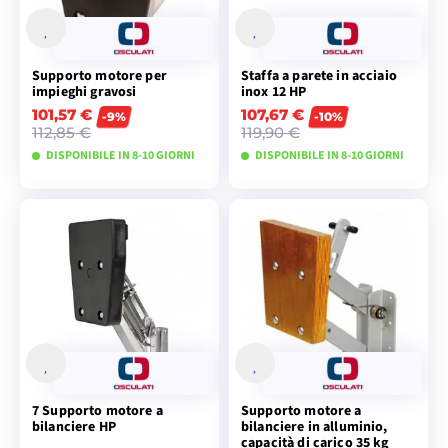
Supporto motore per
Staffa a parete in acciaio
impieghi gravosi
inox 12 HP
101,57 €
107,67 €
-9%
-10%
112,85 €
119,90 €
DISPONIBILE IN 8-10 GIORNI
DISPONIBILE IN 8-10 GIORNI
VISUALIZZA I
VISUALIZZA I
MODELLI
MODELLI
7 Supporto motore a
Supporto motore a
bilanciere HP
bilanciere in alluminio,
capacità di carico 35 kg