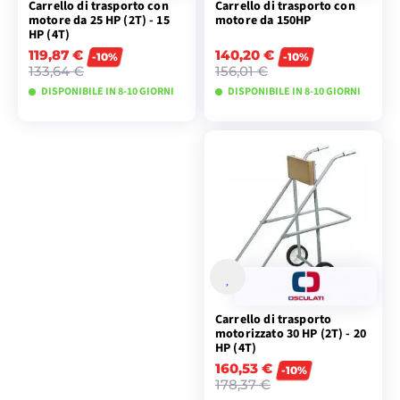
Carrello di trasporto con
Carrello di trasporto con
motore da 25 HP (2T) - 15
motore da 150HP
HP (4T)
119,87 €
140,20 €
-10%
-10%
133,64 €
156,01 €
DISPONIBILE IN 8-10 GIORNI
DISPONIBILE IN 8-10 GIORNI
VISUALIZZA I
VISUALIZZA I
MODELLI
MODELLI
Carrello di trasporto
motorizzato 30 HP (2T) - 20
HP (4T)
160,53 €
-10%
178,37 €