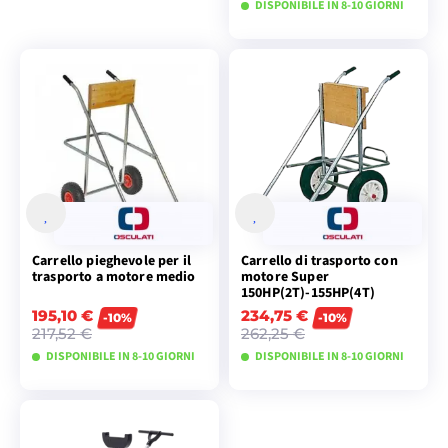
DISPONIBILE IN 8-10 GIORNI
VISUALIZZA I
MODELLI
Carrello pieghevole per il
Carrello di trasporto con
trasporto a motore medio
motore Super
150HP(2T)-155HP(4T)
195,10 €
234,75 €
-10%
-10%
217,52 €
262,25 €
DISPONIBILE IN 8-10 GIORNI
DISPONIBILE IN 8-10 GIORNI
VISUALIZZA I
VISUALIZZA I
MODELLI
MODELLI