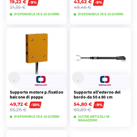
19,22 €
43,62 €
-9%
-9%
21,35 €
48,46 €
DISPONIBILE IN 8-10 GIORNI
DISPONIBILE IN 8-10 GIORNI
VISUALIZZA I
VISUALIZZA I
MODELLI
MODELLI
Supporto motore p.fixation
Supporto all'esterno del
balcone di poppa
bordo-da 50 a 80 cm
49,72 €
54,80 €
-10%
-9%
55,25 €
60,89 €
DISPONIBILE IN 8-10 GIORNI
ULTIMI ARTICOLI IN
MAGAZZINO