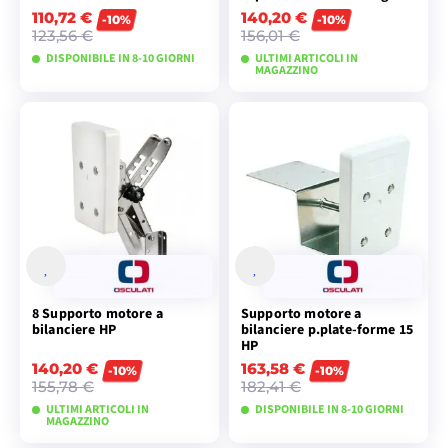
110,72 €
140,20 €
-10%
-10%
123,56 €
156,01 €
DISPONIBILE IN 8-10 GIORNI
ULTIMI ARTICOLI IN
MAGAZZINO
VISUALIZZA I
VISUALIZZA I
MODELLI
MODELLI
8 Supporto motore a
Supporto motore a
bilanciere HP
bilanciere p.plate-forme 15
HP
140,20 €
163,58 €
-10%
-10%
155,78 €
182,41 €
ULTIMI ARTICOLI IN
DISPONIBILE IN 8-10 GIORNI
MAGAZZINO