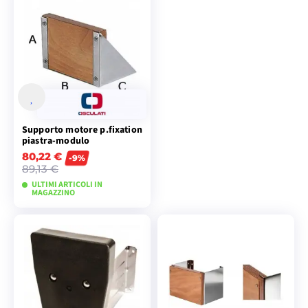
VISUALIZZA I
VISUALIZZA I
MODELLI
MODELLI
Supporto motore p.fixation
piastra-modulo
80,22 €
-9%
89,13 €
ULTIMI ARTICOLI IN
MAGAZZINO
VISUALIZZA I
MODELLI