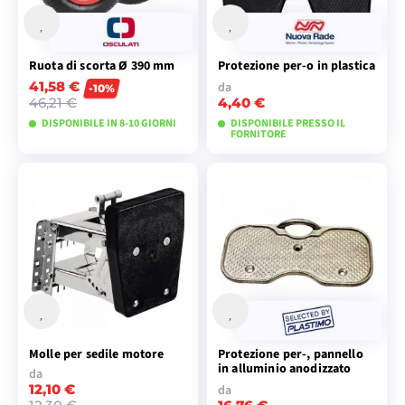
Ruota di scorta Ø 390 mm
Protezione per-o in plastica
41,58 €
da
-10%
46,21 €
4,40 €
DISPONIBILE IN 8-10 GIORNI
DISPONIBILE PRESSO IL
FORNITORE
VISUALIZZA I
VISUALIZZA I
MODELLI
MODELLI
Molle per sedile motore
Protezione per-, pannello
in alluminio anodizzato
da
12,10 €
da