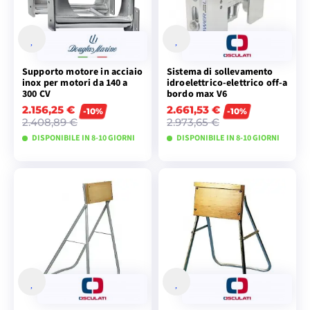
Supporto motore in acciaio
Sistema di sollevamento
inox per motori da 140 a
idroelettrico-elettrico off-a
300 CV
bordo max V6
2.156,25 €
2.661,53 €
-10%
-10%
2.408,89 €
2.973,65 €
DISPONIBILE IN 8-10 GIORNI
DISPONIBILE IN 8-10 GIORNI
VISUALIZZA I
VISUALIZZA I
MODELLI
MODELLI