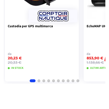
Custodia per GPS multimarca
EchoMAP UHD2
da
da
20,23 €
853,90 €
-
20,33 €
1.138,66 €
IN STOCK
ULTIMI ARTICO
VISUALIZZA I MODELLI
VISU