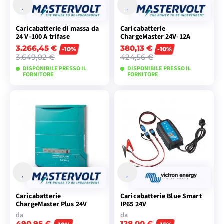
Caricabatterie di massa da
Caricabatterie
24 V-100 A trifase
ChargeMaster 24V-12A
3.266,45 €
380,13 €
-10%
-10%
3.649,02 €
424,56 €
DISPONIBILE PRESSO IL
DISPONIBILE PRESSO IL
FORNITORE
FORNITORE
AGGIUNGI AL
AGGIUNGI AL
CARRELLO
CARRELLO
Caricabatterie
Caricabatterie Blue Smart
ChargeMaster Plus 24V
IP65 24V
da
da
490,95 €
128,00 €