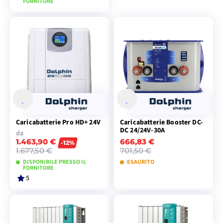
FORNITORE
VISUALIZZA I
MODELLI
Caricabatterie Pro HD+ 24V
Caricabatterie Booster DC-
DC 24/24V-30A
da
1.463,90 €
666,83 €
-12%
1.677,50 €
701,50 €
DISPONIBILE PRESSO IL
ESAURITO
FORNITORE
5
VISUALIZZA I
AGGIUNGI AL
MODELLI
CARRELLO