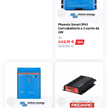
Phoenix Smart IP43
Caricabatterie a 3 uscite da
24V
da
442,15 €
-15%
522,06 €
VISUALIZZA I
MODELLI