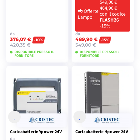
549,00 €
464,90 €
📢
Offerte
con il codice
Lampo
FLASH26
-15%
da
da
376,07 €
489,90 €
-10%
-15%
420,35 €
549,00 €
DISPONIBILE PRESSO IL
DISPONIBILE PRESSO IL
FORNITORE
FORNITORE
VISUALIZZA I
VISUALIZZA I
MODELLI
MODELLI
Caricabatterie Ypower 24V
Caricabatterie Hpower 24V
da