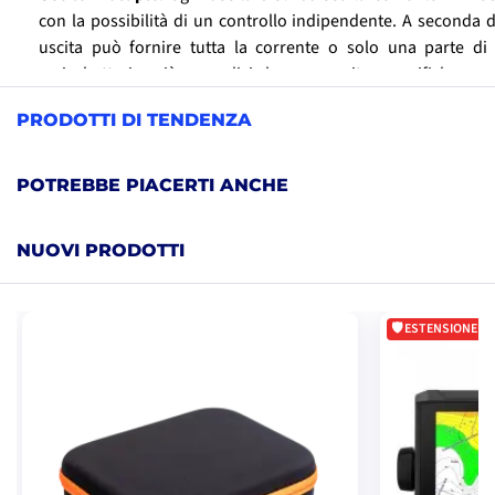
con la possibilità di un controllo indipendente. A seconda 
uscita può fornire tutta la corrente o solo una parte di 
caricabatterie più semplici hanno uscite specifiche pe
avviamento o di servizio.
PRODOTTI DI TENDENZA
I caricabatterie avanzati hanno diverse uscite indipendent
Possono ricaricare contemporaneamente diversi tipi di batter
al gel, al litio, ecc.), semplificando l'installazione rispetto a
POTREBBE PIACERTI ANCHE
caricabatterie.
NUOVI PRODOTTI
ESTENSIONE DI