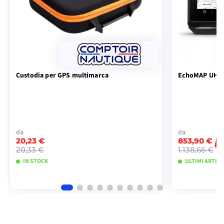
Custodia per GPS multimarca
EchoMAP UHD2
da
da
20,23 €
853,90 €
-
20,33 €
1.138,66 €
IN STOCK
ULTIMI ARTICO
VISUALIZZA I MODELLI
VISU