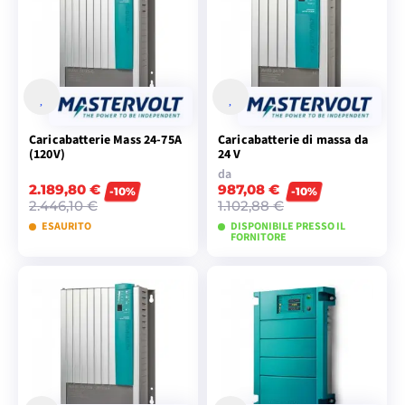
Caricabatterie Mass 24-75A
Caricabatterie di massa da
(120V)
24 V
da
2.189,80 €
987,08 €
-10%
-10%
2.446,10 €
1.102,88 €
ESAURITO
DISPONIBILE PRESSO IL
FORNITORE
AGGIUNGI AL
VISUALIZZA I
CARRELLO
MODELLI