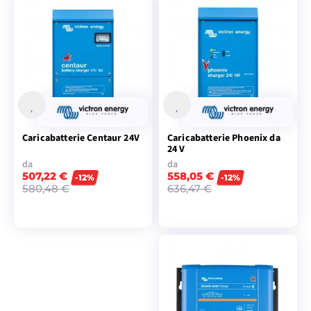
VISUALIZZA I
VISUALIZZA I
MODELLI
MODELLI
Caricabatterie Centaur 24V
Caricabatterie Phoenix da
24 V
da
da
507,22 €
558,05 €
-12%
-12%
580,48 €
636,47 €
VISUALIZZA I
VISUALIZZA I
MODELLI
MODELLI