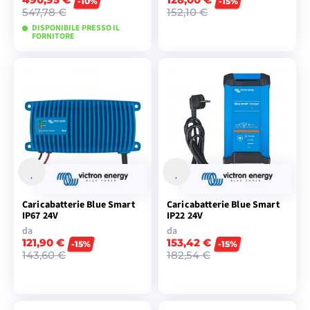
-10%
-15%
547,78 €
152,10 €
DISPONIBILE PRESSO IL
FORNITORE
VISUALIZZA I
VISUALIZZA I
MODELLI
MODELLI
Caricabatterie Blue Smart
Caricabatterie Blue Smart
IP67 24V
IP22 24V
da
da
121,90 €
153,42 €
-15%
-15%
143,60 €
182,54 €