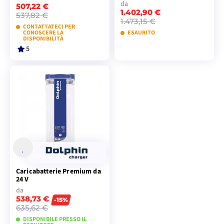
da
507,22 €
1.402,90 €
537,82 €
1.473,15 €
CONTATTATECI PER
CONOSCERE LA
ESAURITO
DISPONIBILITÀ
5
VISUALIZZA I
VISUALIZZA I
MODELLI
MODELLI
Caricabatterie Premium da
24 V
da
538,73 €
-15%
635,62 €
DISPONIBILE PRESSO IL