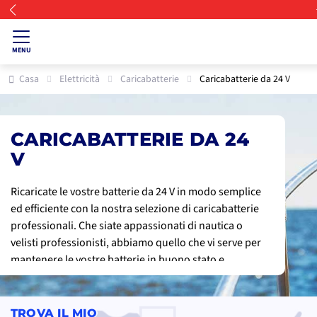
MENU
Casa
Elettricità
Caricabatterie
Caricabatterie da 24 V
CARICABATTERIE DA 24
V
Ricaricate le vostre batterie da 24 V in modo semplice
ed efficiente con la nostra selezione di caricabatterie
professionali. Che siate appassionati di nautica o
velisti professionisti, abbiamo quello che vi serve per
mantenere le vostre batterie in buono stato e
prolungarne la durata. Scoprite i caricabatterie di
alta qualità, dotati della tecnologia più avanzata per
garantire una ricarica rapida e sicura delle vostre
TROVA IL MIO