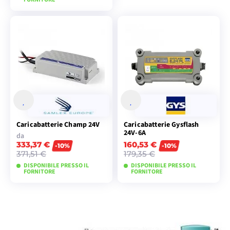
AGGIUNGI AL
CARRELLO
Caricabatterie Champ 24V
Caricabatterie Gysflash
24V-6A
da
333,37 €
160,53 €
-10%
-10%
371,51 €
179,35 €
DISPONIBILE PRESSO IL
DISPONIBILE PRESSO IL
FORNITORE
FORNITORE
VISUALIZZA I
AGGIUNGI AL
MODELLI
CARRELLO