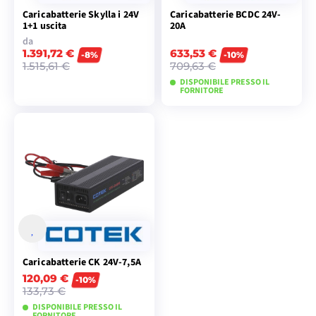
Caricabatterie Skylla i 24V
Caricabatterie BCDC 24V-
1+1 uscita
20A
da
1.391,72 €
633,53 €
-8%
-10%
1.515,61 €
709,63 €
DISPONIBILE PRESSO IL
FORNITORE
VISUALIZZA I
AGGIUNGI AL
MODELLI
CARRELLO
Caricabatterie CK 24V-7,5A
120,09 €
-10%
133,73 €
DISPONIBILE PRESSO IL
FORNITORE