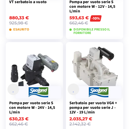
VT serbatoio a vuoto
Pompa per vuoto serie S
con motore W - 12V - 14,5
L/min
880,33 €
593,63 €
-10%
925,98 €
662,46 €
ESAURITO
DISPONIBILE PRESSO IL
FORNITORE
AGGIUNGI AL
AGGIUNGI AL
CARRELLO
CARRELLO
Pompa per vuoto serie S
Serbatoio per vuoto VG4 +
con motore W - 24V - 14,5
pompa per vuoto serie J -
L/min
12V - 19 L/min
630,23 €
2.035,27 €
662,46 €
2.142,32 €