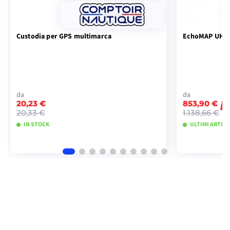
Custodia per GPS multimarca
EchoMAP UHD2
da
da
20,23 €
853,90 €
-
20,33 €
1.138,66 €
IN STOCK
ULTIMI ARTICO
VISUALIZZA I MODELLI
VISU