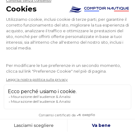
un contatto umano con consigli chiari quando
necessario (grazie a Stéphane e al suo collega). In
breve, questo è un sito che possiamo solo
raccomandare e di cui sono completamente
soddisfatto.
Édouard
NEWSLETTER
RICEVETE LE NOSTRE ULTIME NOTIZIE E LE
VENDITE SPECIALI
OK
Puoi annullare l’iscrizione in qualsiasi momento.
SEGUITECI
SUI SOCIAL MEDIA