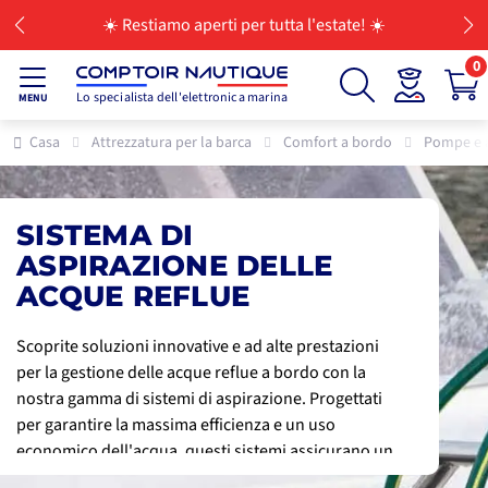
☀️ Restiamo aperti per tutta l'estate! ☀️
0
Lo specialista dell'elettronica marina
MENU
Casa
Attrezzatura per la barca
Comfort a bordo
Pompe e 
SISTEMA DI
ASPIRAZIONE DELLE
ACQUE REFLUE
Scoprite soluzioni innovative e ad alte prestazioni
per la gestione delle acque reflue a bordo con la
nostra gamma di sistemi di aspirazione. Progettati
per garantire la massima efficienza e un uso
economico dell'acqua, questi sistemi assicurano un
trasporto rapido e igienico delle acque reflue al