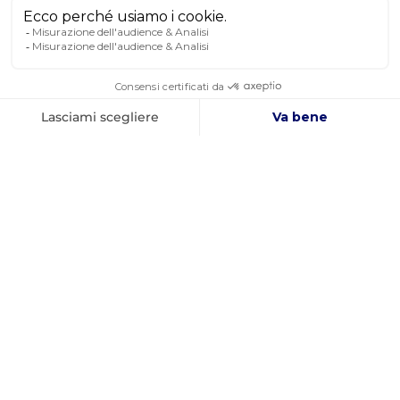
NEWSLETTER
RICEVETE LE NOSTRE ULTIME NOTIZIE E LE
VENDITE SPECIALI
OK
Puoi annullare l’iscrizione in qualsiasi momento.
SEGUITECI
SUI SOCIAL MEDIA
Facebook
YouTube
Instagram