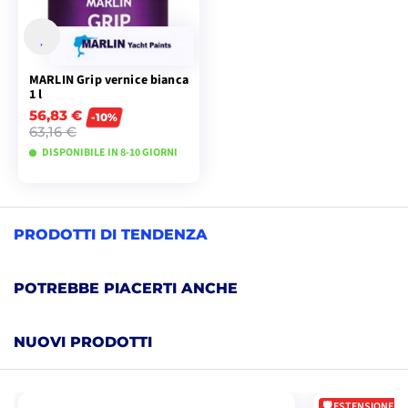
MARLIN Grip vernice bianca
1 l
56,83 €
-10%
63,16 €
DISPONIBILE IN 8-10 GIORNI
VISUALIZZA I
MODELLI
PRODOTTI DI TENDENZA
POTREBBE PIACERTI ANCHE
NUOVI PRODOTTI
ESTENSIONE DI