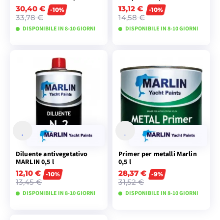
30,40 €
13,12 €
-10%
-10%
33,78 €
14,58 €
DISPONIBILE IN 8-10 GIORNI
DISPONIBILE IN 8-10 GIORNI
VISUALIZZA I
VISUALIZZA I
MODELLI
MODELLI
Diluente antivegetativo
Primer per metalli Marlin
MARLIN 0,5 l
0,5 l
12,10 €
28,37 €
-10%
-9%
13,45 €
31,52 €
DISPONIBILE IN 8-10 GIORNI
DISPONIBILE IN 8-10 GIORNI