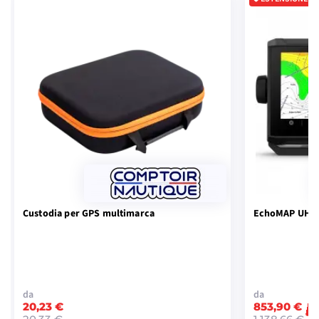
Custodia per GPS multimarca
EchoMAP UHD2
da
da
20,23 €
853,90 €
-