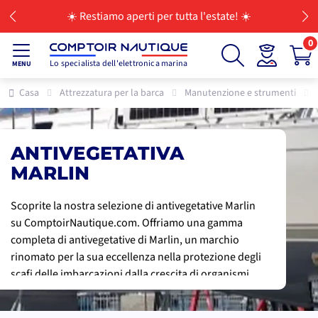
☀️ Restiamo aperti per tutta l'estate! ☀️
0
Lo specialista dell'elettronica marina
MENU
Casa
Attrezzatura per la barca
Manutenzione e strumenti
ANTIVEGETATIVA
MARLIN
Scoprite la nostra selezione di antivegetative Marlin
su ComptoirNautique.com. Offriamo una gamma
completa di antivegetative di Marlin, un marchio
rinomato per la sua eccellenza nella protezione degli
scafi delle imbarcazioni dalla crescita di organismi
marini indesiderati. Le antivegetative Marlin sono
appositamente formulate per offrire una
protezione