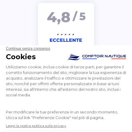
4,8
/ 5
ECCELLENTE
contatto via e-mail molto efficiente (contenuto,
precisione, velocità di risposta). Consegna rapida
dopo l'ordine. Pacco molto ben protetto e sicuro (VHF
icom 93 d)
Pons