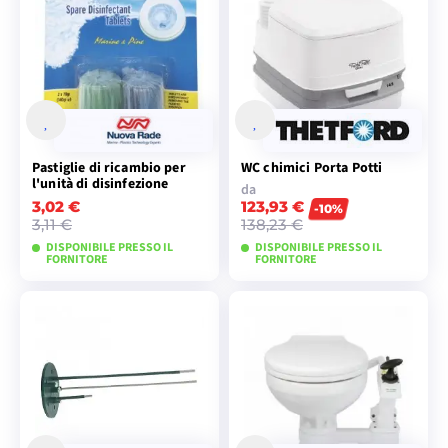
CARRELLO
MODELLI
Pastiglie di ricambio per
WC chimici Porta Potti
l'unità di disinfezione
da
3,02 €
123,93 €
-10%
3,11 €
138,23 €
DISPONIBILE PRESSO IL
DISPONIBILE PRESSO IL
FORNITORE
FORNITORE
AGGIUNGI AL
VISUALIZZA I
CARRELLO
MODELLI