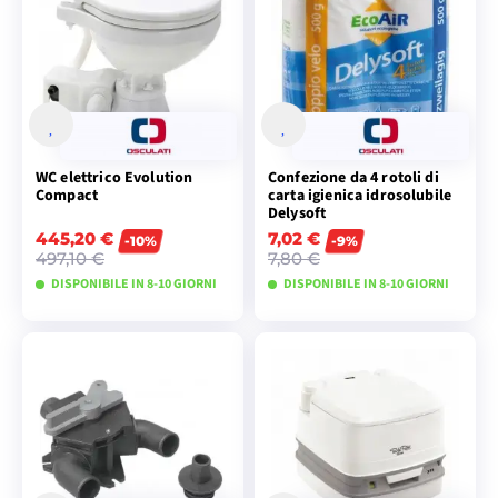
WC elettrico Evolution
Confezione da 4 rotoli di
Compact
carta igienica idrosolubile
Delysoft
445,20 €
7,02 €
-10%
-9%
497,10 €
7,80 €
DISPONIBILE IN 8-10 GIORNI
DISPONIBILE IN 8-10 GIORNI
VISUALIZZA I
VISUALIZZA I
MODELLI
MODELLI