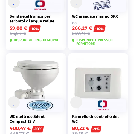
Sonda elettronica per
WC manuale marino SPX
serbatoi di acque reflue
da
59,88 €
266,27 €
-10%
-10%
66,54 €
297,41 €
DISPONIBILE IN 8-10 GIORNI
DISPONIBILE PRESSO IL
FORNITORE
VISUALIZZA I
VISUALIZZA I
MODELLI
MODELLI
WC elettrico Silent
Pannello di controllo del
Compact 12 V
WC
400,47 €
80,22 €
-10%
-9%
446,77 €
89,13 €