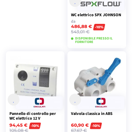
WC elettrico SPX JOHNSON
da
486,88 €
-10%
543,01 €
DISPONIBILE PRESSO IL
FORNITORE
VISUALIZZA I
MODELLI
Pannello di controllo per
Valvola classica in ABS
WC elettrico 12 V
94,45 €
60,90 €
-10%
-10%
105,08 €
67,67 €