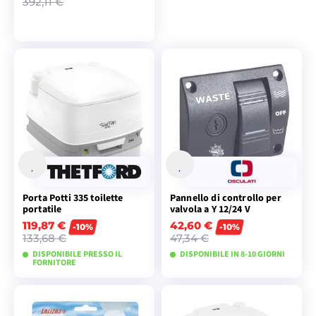
392,11 €
AGGIUNGI AL
CARRELLO
Porta Potti 335 toilette
Pannello di controllo per
portatile
valvola a Y 12/24 V
119,87 €
42,60 €
-10%
-10%
133,68 €
47,34 €
DISPONIBILE PRESSO IL
DISPONIBILE IN 8-10 GIORNI
FORNITORE
AGGIUNGI AL
VISUALIZZA I