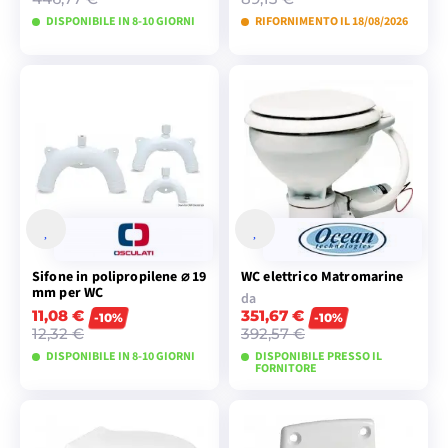
DISPONIBILE IN 8-10 GIORNI
RIFORNIMENTO IL 18/08/2026
VISUALIZZA I
VISUALIZZA I
MODELLI
MODELLI
Sifone in polipropilene ⌀ 19
WC elettrico Matromarine
mm per WC
da
11,08 €
351,67 €
-10%
-10%
12,32 €
392,57 €
DISPONIBILE IN 8-10 GIORNI
DISPONIBILE PRESSO IL
FORNITORE
VISUALIZZA I
VISUALIZZA I
MODELLI
MODELLI