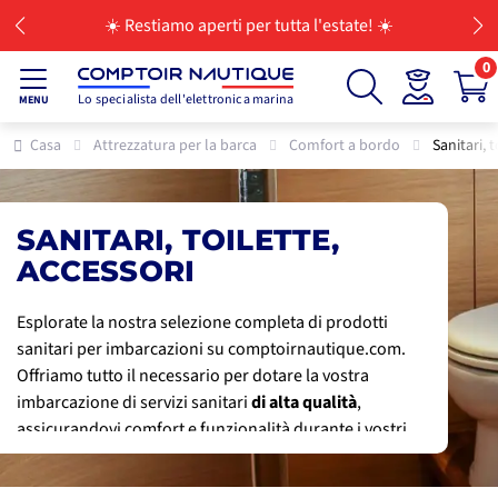
💳 Paga i tuoi acquisti in 3, 4, 10 o 12 rate
0
Lo specialista dell'elettronica marina
MENU
Casa
Attrezzatura per la barca
Comfort a bordo
Sanitari, t
SANITARI, TOILETTE,
ACCESSORI
Esplorate la nostra selezione completa di prodotti
sanitari per imbarcazioni su comptoirnautique.com.
Offriamo tutto il necessario per dotare la vostra
imbarcazione di servizi sanitari
di alta qualità
,
assicurandovi comfort e funzionalità durante i vostri
viaggi in mare.