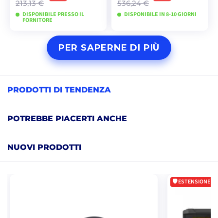
213,13 €
536,24 €
DISPONIBILE PRESSO IL
DISPONIBILE IN 8-10 GIORNI
FORNITORE
AGGIUNGI AL
VISUALIZZA I
PER SAPERNE DI PIÙ
CARRELLO
MODELLI
PRODOTTI DI TENDENZA
POTREBBE PIACERTI ANCHE
NUOVI PRODOTTI
ESTENSIONE DI