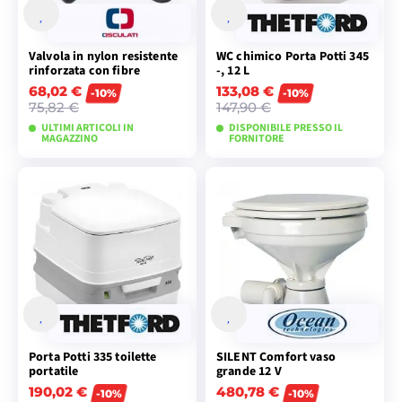
Valvola in nylon resistente
WC chimico Porta Potti 345
rinforzata con fibre
-, 12 L
68,02 €
133,08 €
-10%
-10%
75,82 €
147,90 €
ULTIMI ARTICOLI IN
DISPONIBILE PRESSO IL
MAGAZZINO
FORNITORE
VISUALIZZA I
AGGIUNGI AL
MODELLI
CARRELLO
Porta Potti 335 toilette
SILENT Comfort vaso
portatile
grande 12 V
190,02 €
480,78 €
-10%
-10%