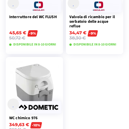
Interruttore del WC FLUSH
Valvola di ricambio per il
serbatoio delle acque
reflue
45,65 €
34,47 €
-9%
-9%
50,72 €
38,30 €
DISPONIBILE IN 8-10 GIORNI
DISPONIBILE IN 8-10 GIORNI
VISUALIZZA I
VISUALIZZA I
MODELLI
MODELLI
WC chimico 976
349,63 €
-10%