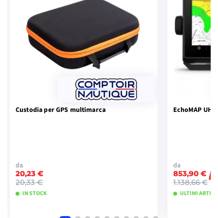
Custodia per GPS multimarca
EchoMAP UHD2
da
da
20,23 €
853,90 €
-
20,33 €
1.138,66 €
IN STOCK
ULTIMI ARTICO