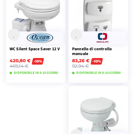
WC Silent Space Saver 12 V
Pannello di controllo
manuale
420,80 €
83,26 €
-10%
-10%
469,14 €
92,94 €
DISPONIBILE IN 8-10 GIORNI
DISPONIBILE IN 8-10 GIORNI
VISUALIZZA I
VISUALIZZA I
MODELLI
MODELLI