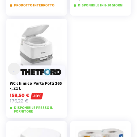
PRODOTTO INTERROTTO
DISPONIBILE IN 8-10 GIORNI
VISUALIZZA I
VISUALIZZA I
MODELLI
MODELLI
WC chimico Porta Potti 365
-, 21 L
158,50 €
-10%
176,22 €
DISPONIBILE PRESSO IL
FORNITORE
AGGIUNGI AL
CARRELLO