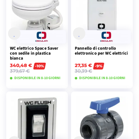
attrezzature sanitarie del mercato.
WC elettrico Space Saver
Pannello di controllo
con sedile in plastica
elettronico per WC elettrici
bianca
340,48 €
27,35 €
-10%
-9%
379,67 €
30,39 €
DISPONIBILE IN 8-10 GIORNI
DISPONIBILE IN 8-10 GIORNI
VISUALIZZA I
VISUALIZZA I
MODELLI
MODELLI