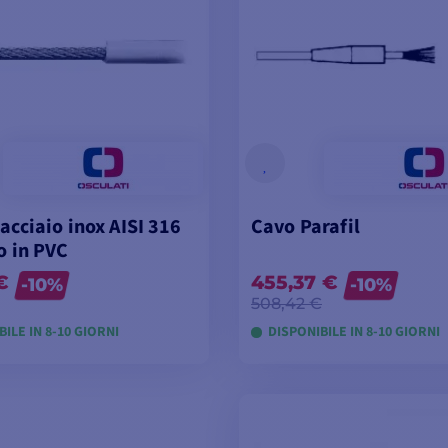
acciaio inox AISI 316
Cavo Parafil
o in PVC
€
455,37 €
-10%
-10%
508,42 €
ILE IN 8-10 GIORNI
DISPONIBILE IN 8-10 GIORNI
SUALIZZA I MODELLI
VISUALIZZA I MODE