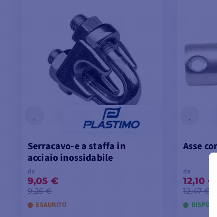
Serracavo-e a staffa in
Asse co
acciaio inossidabile
da
da
9,05 €
12,10 €
9,26 €
12,47 €
ESAURITO
DISPONI