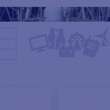
mo, la nostra gamma soddisfa le vostre esigenze con soluzioni
n sartie e cavi di qualità per una navigazione sicura e serena.