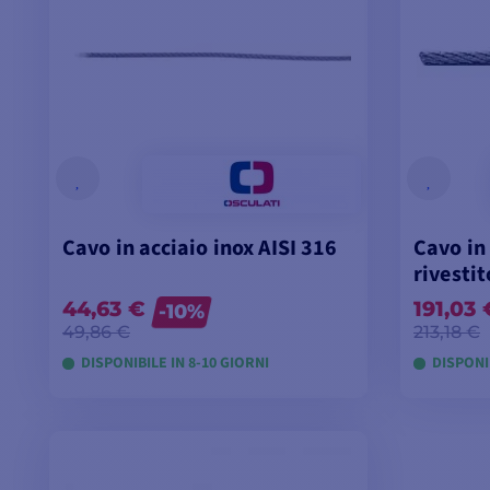
Cavo in acciaio inox AISI 316
Cavo in 
rivestit
44,63 €
191,03 
-10%
49,86 €
213,18 €
DISPONIBILE IN 8-10 GIORNI
DISPONIB
VISUALIZZA I MODELLI
VI