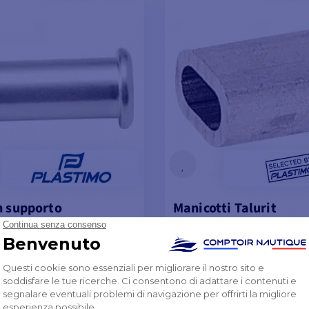
n supporto
Manicotti Talurit
da
13,12 €
13,49 €
BILE PRESSO IL FORNITORE
DISPONIBILE PRESSO IL FO