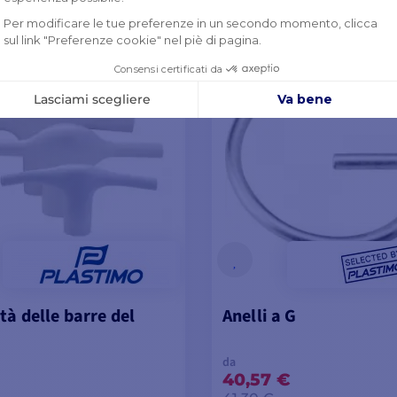
SUALIZZA I MODELLI
VISUALIZZA I MODE
tà delle barre del
Anelli a G
da
40,57 €