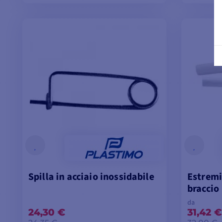
VISUALIZZA I MODELLI
VI
Spilla in acciaio inossidabile
Estremi
braccio
da
24,30 €
31,42 €