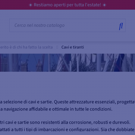
☀️ Restiamo aperti per tutta l'estate! ☀️
erito è di chi ha fatto la scelta
Cavi e tiranti
ra selezione di cavi e sartie. Queste attrezzature essenziali, progetta
a navigazione affidabile e ottimale in tutte le condizioni.
tri cavi e sartie sono resistenti alla corrosione, robusti e durevoli.
tati a tutti i tipi di imbarcazioni e configurazioni. Sia che dobbiate