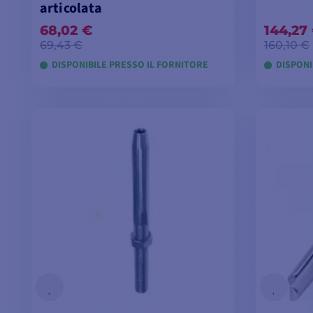
articolata
68,02 €
144,27
69,43 €
160,10 €
DISPONIBILE PRESSO IL FORNITORE
DISPONI
AGGIUNGI AL CARRELLO
AGG