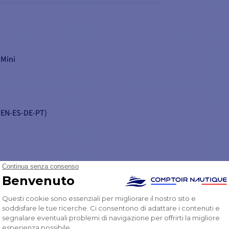
 propri passi senza perdersi.
 Mini
R-EN-ES-DE-PT)