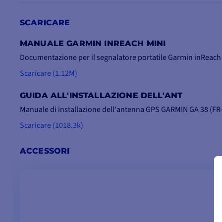
sui
SCARICARE
MANUALE GARMIN INREACH MINI
Documentazione per il segnalatore portatile Garmin inReach
Scaricare (1.12M)
UN SERVIZIO METEO ACCURATO
GUIDA ALL'INSTALLAZIONE DELL'ANT
Rimanete informati sulle condizioni
Manuale di installazione dell'antenna GPS GARMIN GA 38 (F
meteorologiche in qualsiasi parte del mondo.
Un servizio meteo
opzionale
fornisce
Scaricare (1018.3k)
informazioni accurate e in tempo reale sul
dispositivo o tramite l'applicazione Garmin
ACCESSORI
Explore sul cellulare.
Ricevete aggiornamenti meteo dettagliati su
inReach Mini 2 o su un dispositivo compatibile
abbinato. È anche possibile richiedere
previsioni meteo per la propria posizione