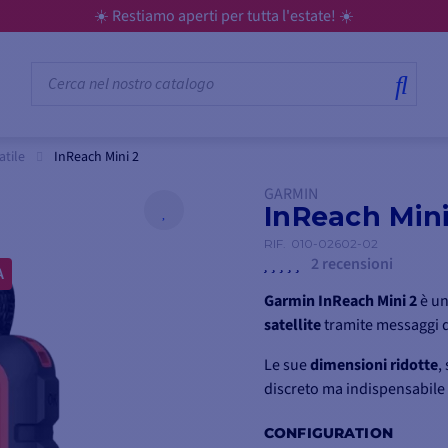
☀️ Restiamo aperti per tutta l'estate! ☀️
atile
InReach Mini 2
GARMIN
InReach Mini
RIF.
010-02602-02
2 recensioni
A
Garmin InReach Mini 2
è u
satellite
tramite messaggi di
Le sue
dimensioni ridotte
,
discreto ma indispensabile 
robusto e impermeabile fino 
CONFIGURATION
autonomia fino a 14 giorni