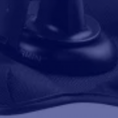
orizzate nella memoria di inReach Mini 2 (è
sibile memorizzare fino a 1.000 waypoint).
zie ai waypoint, è possibile sapere dove ci si
va, dove si sta andando e i percorsi
cedenti. Preparatevi all'avventura!
tenete informazioni precise
l'orientamento, anche quando non siete in
imento, grazie alla bussola digitale
egrata.