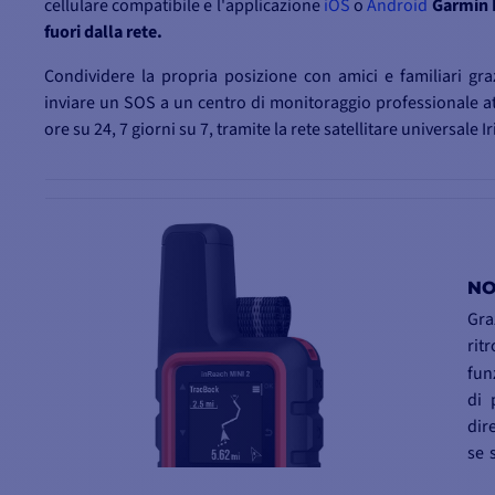
cellulare compatibile e l'applicazione
iOS
o
Android
Garmin 
fuori dalla rete.
Condividere la propria posizione con amici e familiari graz
inviare un SOS a un centro di monitoraggio professionale att
ore su 24, 7 giorni su 7, tramite la rete satellitare universale I
NO
Gra
rit
fun
di 
dir
se 
sco