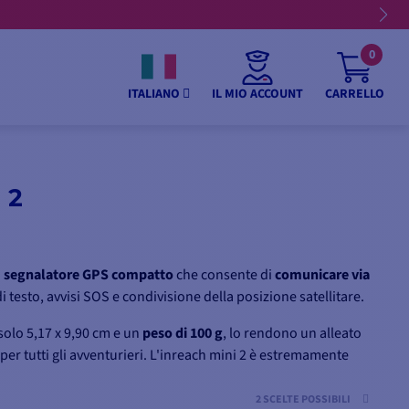
0
IL MIO ACCOUNT
CARRELLO
ITALIANO
 2
n
segnalatore GPS compatto
che consente di
comunicare via
 testo, avvisi SOS e condivisione della posizione satellitare.
 solo 5,17 x 9,90 cm e un
peso di 100 g
, lo rendono un alleato
per tutti gli avventurieri. L'inreach mini 2 è estremamente
a IPX7. Inoltre, la sua batteria migliorata garantisce un'
in modalità tracking.
2 SCELTE POSSIBILI