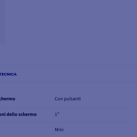
TECNICA
schermo
Con pulsanti
oni dello schermo
1"
Mini