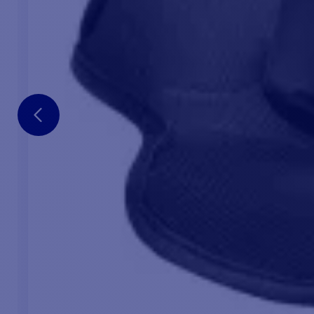
mem
pos
Gra
tro
pre
Ot
sul
mov
int
COMUNICAZIONE INREACH SMS, E-
MAIL, SOS
Grazie alla tecnologia Inreach e all'applicazione
Garmin explore
, potete rimanere in contatto