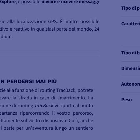
Explore
, è possibile
inviare e ricevere messaggi
Tipo di 
ie alla localizzazione GPS. È inoltre possibile
Caratter
ivo e reattivo in qualsiasi parte del mondo, 24
ridium.
Tipo di b
Dimensi
N PERDERSI MAI PIÙ
Autono
zie alla funzione di routing TracBack, potrete
rovare la strada in caso di smarrimento. La
Peso
zione di routing
TracBack
vi riporta al punto
partenza ripercorrendo il vostro percorso,
ettamente sul vostro dispositivo. Così, anche
si parte per un'avventura lungo un sentiero
nosciuto o in mare, si può sempre tornare