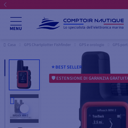
Lo specialista dell'elettronica marina
MENU
Casa
GPS Chartplotter Fishfinder
GPS e orologio
GPS port
⭐️ BEST SELLER
ESTENSIONE DI GARANZIA GRATUIT