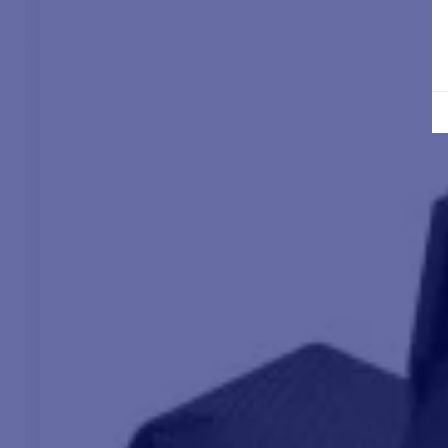
attuale o per qualsiasi waypoint e destinazione
sul proprio percorso.
Esistono due pacchetti per l'accesso alle
previsioni meteo:
pacchetto base o pacchetto
premium.
PI
Acc
clo
pia
pre
sin
vos
I 