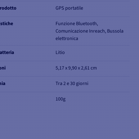
prodotto
GPS portatile
istiche
Funzione Bluetooth,
Comunicazione Inreach, Bussola
elettronica
atteria
Litio
oni
5,17 x 9,90 x 2,61 cm
mia
Tra 2 e 30 giorni
100g