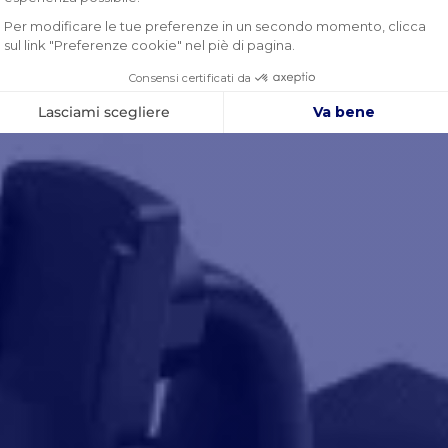
ANIFICARE I VIAGGI
edete gratuitamente al sito web basato su
ud Garmin Explore sul vostro computer per
nificare i vostri viaggi, creare messaggi
definiti e messaggi di testo rapidi,
cronizzare e gestire le impostazioni del
tro dispositivo e molto altro ancora.
waypoint sono posizioni registrate e