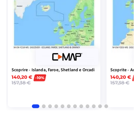
Scoprire - Islanda, Faroe, Shetland e Orcadi
Scoprite - Adria
140,20 €
140,20 €
-10%
-1
157,38 €
157,38 €
AGGIUNGI AL CARRELLO
AGGIU