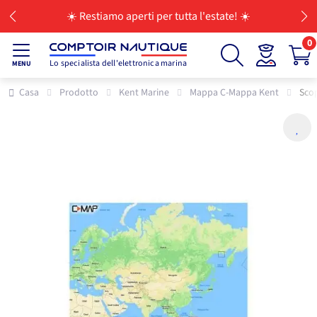
☀️ Restiamo aperti per tutta l'estate! ☀️
0
Lo specialista dell'elettronica marina
MENU
Casa
Prodotto
Kent Marine
Mappa C-Mappa Kent
Scop