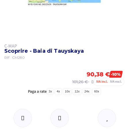
C-MAP
Scoprire - Baia di Tauyskaya
RIF.
CM280
90,38 €
-10%
101,26 €
IVA incl.
IVA escl.
Paga a rate
3x
4x
10x
12x
24x
60x