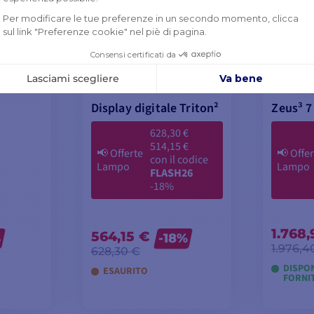
e
Display digitale Triton²
Zeus³ 7
628,30 €
514,15 €
📢
Offerte
📢
Offer
con il codice
Lampo
Lampo
FLASH26
-18%
1.768
564,15 €
%
-18%
1.976,4
628,30 €
DISPON
ESAURITO
FORNI