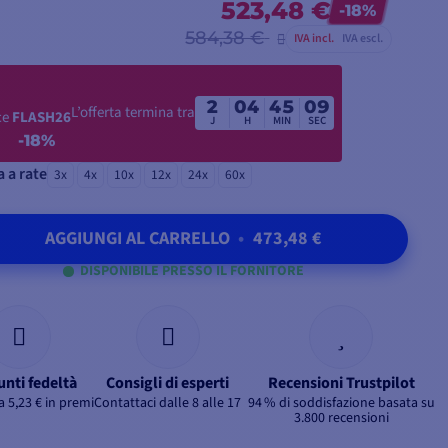
523,48 €
-18%
584,38 €
IVA incl.
IVA escl.
2
04
45
07
L’offerta termina tra
ce
FLASH26
J
H
MIN
SEC
-18%
 a rate
3x
4x
10x
12x
24x
60x
AGGIUNGI AL CARRELLO
•
473,48 €
DISPONIBILE PRESSO IL FORNITORE
unti fedeltà
Consigli di esperti
Recensioni Trustpilot
 5,23 € in premi
Contattaci dalle 8 alle 17
94 % di soddisfazione basata su
3.800 recensioni