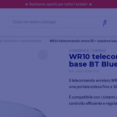
☀️ Restiamo aperti per tutta l'estate! ☀️
di controllo e telecomando
WR10 telecomando senza fili + stazione ba
LOWRANCE / SIMRAD
WR10 telecom
base BT Blue
RIF.
000-12316-001
Il telecomando wireless WR1
una portata estesa fino a 30
È compatibile con i sistem
controllo efficiente e regola