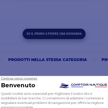
1° con una breve
e che i comandi
SII IL PRIMO A PORRE UNA DOMANDA
e la batteria.
PRODOTTI NELLA STESSA CATEGORIA
PR
CONTENUTO DELLA CONFEZIONE
1 - Telecomando senza fili WR10
1 - Stazione base BT-1 WR10
2 - batterie AAA
1 - Cavo micro-C 1,8 m con connettore a T
ESTENS
3 - Cordini + clip a moschettone
GRATUIT
1 - Documentazione in PDF