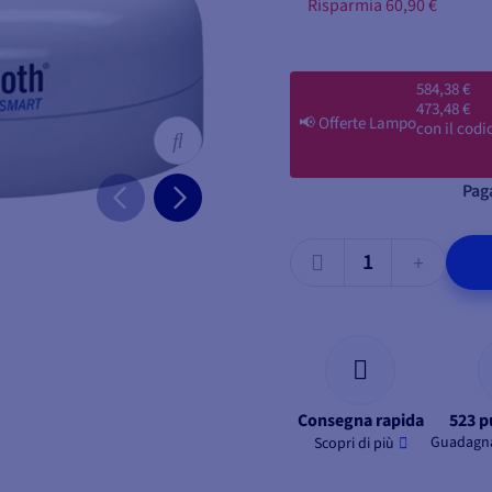
Risparmia 60,90 €
584,38 €
473,48 €
📢
Offerte Lampo
con il codi
Paga
Consegna rapida
523 p
Guadagna
Scopri di più