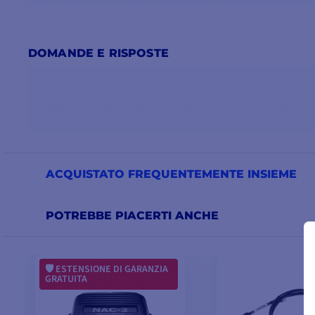
"/>"
: bypass a babordo e tribordo, modifica la rotta di 
pressione o di 10° con una pressione più prolungata
"AUTO
": inserisce l'autopilota in modalità AUTO
DOMANDE E RISPOSTE
sTBY
": pone l'autopilota in modalità standby
Inoltre, un indicatore LED luminoso consente di saper
vengono trasmessi correttamente e indica quando sostituir
ACQUISTATO FREQUENTEMENTE INSIEME
CARATTERISTICHE PRINCIPALI :
Interfaccia a 5 pulsanti
POTREBBE PIACERTI ANCHE
Impermeabilità IPX6 e IPX7
Portata fino a 30 metri
Montaggio su stazione base, ponte o staffa
ESTENSIONE DI GARANZIA
Varie opzioni di montaggio (cordino e polso)
GRATUITA
Non è necessario alcun cavo o alimentazione esterna