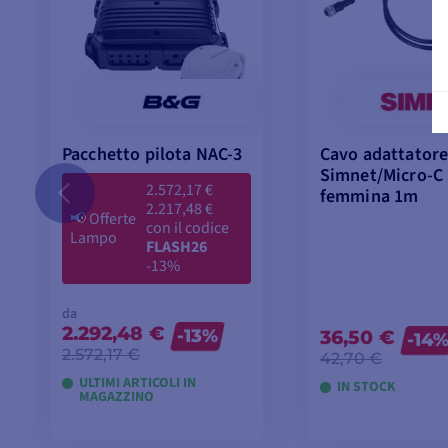
Pacchetto pilota NAC-3
Cavo adattator
Simnet/Micro-C
2.572,17 €
femmina 1m
2.217,48 €
📢
Offerte
con il codice
Lampo
FLASH26
-13%
da
2.292,48 €
-13%
36,50 €
-14
2.572,17 €
42,70 €
ULTIMI ARTICOLI IN
IN STOCK
MAGAZZINO