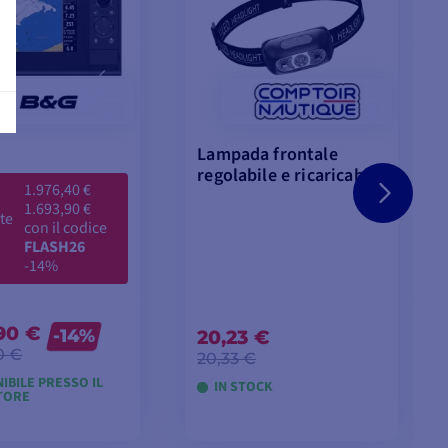
Lampada frontale
regolabile e ricaricabile
1.976,40 €
1.693,90 €
te
con il codice
FLASH26
-14%
,90 €
-14%
20,23 €
0 €
20,33 €
IBILE PRESSO IL
IN STOCK
TORE