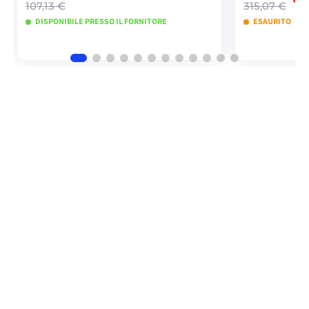
107,13 €
315,07 €
DISPONIBILE PRESSO IL FORNITORE
ESAURITO
AGGIUNGI AL CARRELLO
AGGIU