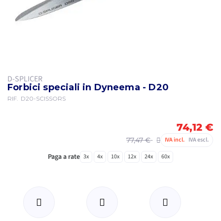
D-SPLICER
Forbici speciali in Dyneema - D20
RIF.
D20-SCISSORS
74,12 €
77,47 €
IVA incl.
IVA escl.
Paga a rate
3x
4x
10x
12x
24x
60x