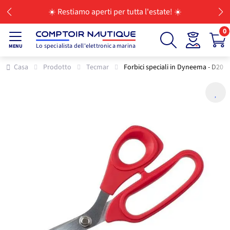
☀️ Restiamo aperti per tutta l'estate! ☀️
0
Lo specialista dell'elettronica marina
MENU
Casa
Prodotto
Tecmar
Forbici speciali in Dyneema - D20