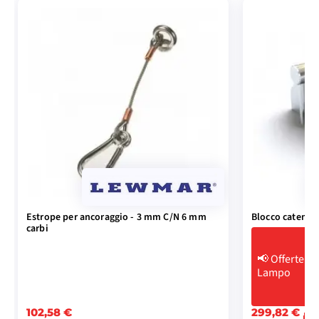
Estrope per ancoraggio - 3 mm C/N 6 mm
Blocco catena a
carbi
📢
Offerte
Lampo
102,58 €
299,82 €
-1