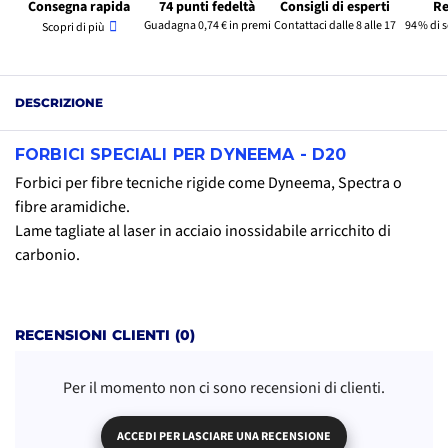
Consegna rapida
74 punti fedeltà
Consigli di esperti
Re
Guadagna 0,74 € in premi
Contattaci dalle 8 alle 17
94 % di 
Scopri di più
DESCRIZIONE
FORBICI SPECIALI PER DYNEEMA - D20
Forbici per fibre tecniche rigide come Dyneema, Spectra o
fibre aramidiche.
Lame tagliate al laser in acciaio inossidabile arricchito di
carbonio.
RECENSIONI CLIENTI (0)
Per il momento non ci sono recensioni di clienti.
ACCEDI PER LASCIARE UNA RECENSIONE