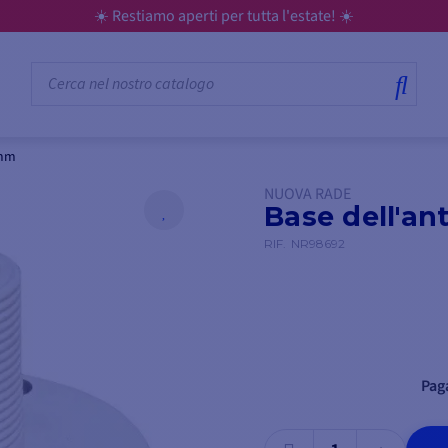
☀️ Restiamo aperti per tutta l'estate! ☀️
 mm
NUOVA RADE
Base dell'a
RIF.
NR98692
Paga