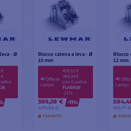
leva - Ø
Blocco catena a leva - Ø
Blocco 
10 mm
12 mm
 €
409,62 €
 €
364,28 €
📢
Offerte
📢
Offer
 codice
con il codice
Lampo
Lampo
26
FLASH26
-11%
389,28 €
584,4
2%
-11%
409,62 €
615,17 
ESAURITO
ESAUR