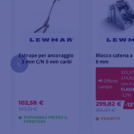
Estrope per ancoraggio
Blocco catena a 
- 3 mm C/N 6 mm carbi
8 mm
315,07
274,82
📢
Offerte
con il
Lampo
FLASH
-12%
102,58 €
299,82 €
-1
107,13 €
315,07 €
DISPONIBILE PRESSO IL
ESAURITO
FORNITORE