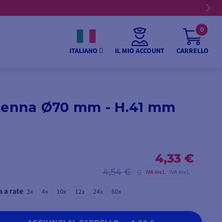
0
IL MIO ACCOUNT
CARRELLO
ITALIANO
ntenna Ø70 mm - H.41 mm
4,33 €
4,54 €
IVA incl.
IVA escl.
 a rate
3x
4x
10x
12x
24x
60x