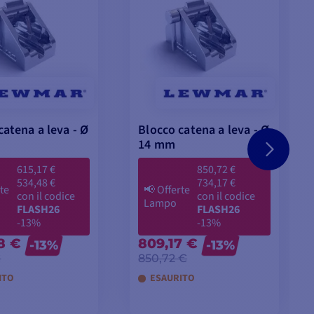
catena a leva - Ø
Blocco catena a leva - Ø
14 mm
615,17 €
850,72 €
534,48 €
734,17 €
te
📢
Offerte
con il codice
con il codice
Lampo
FLASH26
FLASH26
-13%
-13%
8 €
809,17 €
-13%
-13%
€
850,72 €
ITO
ESAURITO