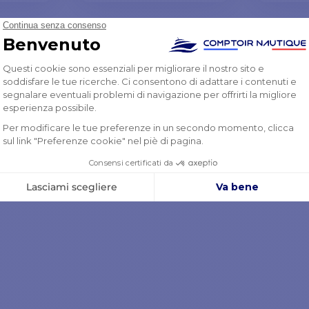
AL
AGGIUNGI AL
A
O
CARRELLO