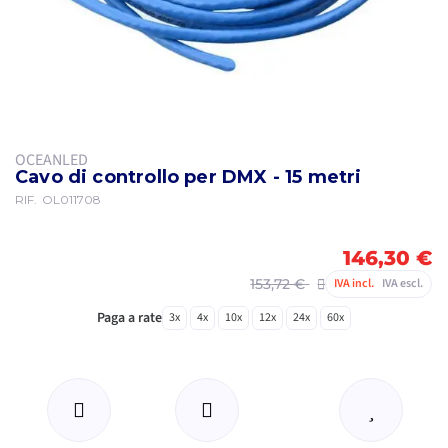
OCEANLED
Cavo di controllo per DMX - 15 metri
RIF.
OL011708
146,30 €
153,72 €
IVA incl.
IVA escl.
Paga a rate
3x
4x
10x
12x
24x
60x