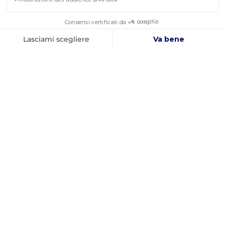
AZIENDA FRANCESE
MIGLIOR PREZZO
FONDATA NEL 2012
GARANTITO
INFORMAZIONI
PAGAMENTO SICURO
CONTATTATECI