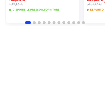
-1
107,13 €
315,07 €
DISPONIBILE PRESSO IL FORNITORE
ESAURITO
AGGIUNGI AL CARRELLO
AGGIU