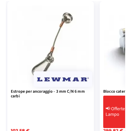
Estrope per ancoraggio - 3 mm C/N 6 mm
Blocco catena a
carbi
📢
Offerte
Lampo
102,58 €
299,82 €