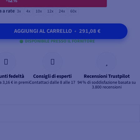
-12%
 a rate
3x
4x
10x
12x
24x
60x
AGGIUNGI AL CARRELLO
•
291,08 €
DISPONIBILE PRESSO IL FORNITORE
unti fedeltà
Consigli di esperti
Recensioni Trustpilot
 3,16 € in premi
Contattaci dalle 8 alle 17
94 % di soddisfazione basata su
3.800 recensioni