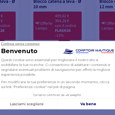
leva - Ø
Blocco catena a leva - Ø
Blocco 
10 mm
12 mm
 €
409,62 €
 €
364,28 €
📢
Offerte
📢
Offer
 codice
con il codice
Lampo
Lampo
26
FLASH26
-11%
389,28 €
584,4
2%
-11%
409,62 €
615,17 
ESAURITO
ESAUR
AL
AGGIUNGI AL
A
O
CARRELLO