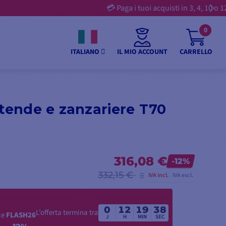
0
IL MIO ACCOUNT
CARRELLO
ITALIANO
 tende e zanzariere T70
316,08 €
-12%
332,15 €
IVA incl.
IVA escl.
0
12
19
37
L’offerta termina tra
ce
FLASH26
J
H
MIN
SEC