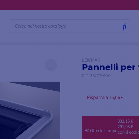
💳 Paga i tuoi acquisti in 3, 4, 10 o 12 rate
0
LEWMAR
Pannelli per
RIF.
367770100
Risparmia 16,06 €
332,15 €
291,08 €
📢
Offerte Lampo
con il codi