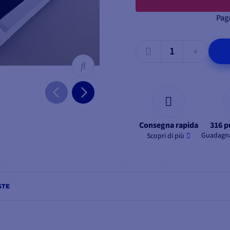
Paga
Consegna rapida
316 p
Guadagna
Scopri di più
STE