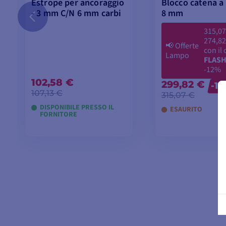
Estrope per ancoraggio
Blocco catena a 
- 3 mm C/N 6 mm carbi
8 mm
315,07
274,82
📢
Offerte
con il
Lampo
FLASH
-12%
102,58 €
299,82 €
-1
107,13 €
315,07 €
DISPONIBILE PRESSO IL
ESAURITO
FORNITORE
AGGIUNGI AL
AGGIUNGI 
CARRELLO
CARRELL