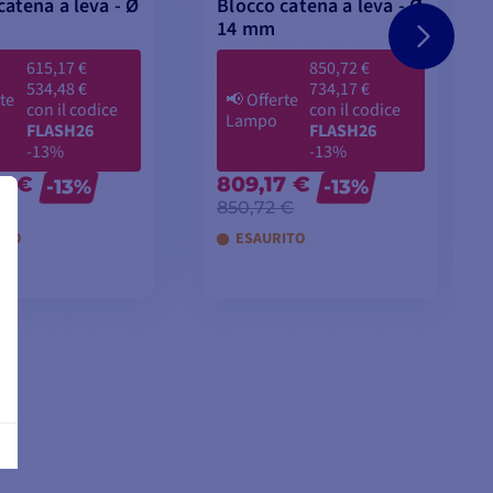
catena a leva - Ø
Blocco catena a leva - Ø
14 mm
615,17 €
850,72 €
534,48 €
734,17 €
te
📢
Offerte
con il codice
con il codice
Lampo
FLASH26
FLASH26
-13%
-13%
8 €
809,17 €
-13%
-13%
€
850,72 €
ITO
ESAURITO
GGIUNGI AL
AGGIUNGI AL
CARRELLO
CARRELLO