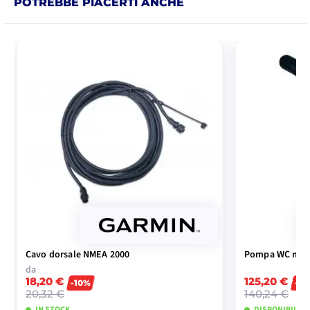
POTREBBE PIACERTI ANCHE
Cavo dorsale NMEA 2000
Pompa WC man
da
18,20 €
125,20 €
-10%
-10
20,32 €
140,24 €
IN STOCK
DISPONIBILE P