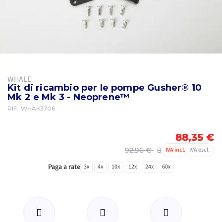
WHALE
Kit di ricambio per le pompe Gusher® 10
Mk 2 e Mk 3 - Neoprene™
RIF.
WHAK3706
88,35 €
92,96 €
IVA incl.
IVA escl.
Paga a rate
3x
4x
10x
12x
24x
60x