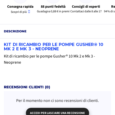
Consegna rapida
88 punti fedeltà
Consigli di esperti
Re
Guadagna 0,88 € in premi
Contattaci dalle 8 alle 17
94 % di 
Scopri di più
DESCRIZIONE
KIT DI RICAMBIO PER LE POMPE GUSHER® 10
MK 2 E MK 3 - NEOPRENE
Kit di ricambio per le pompe Gusher® 10 Mk 2 e Mk 3 -
Neoprene
RECENSIONI CLIENTI (0)
Per il momento non ci sono recensioni di clienti.
ACCEDI PER LASCIARE UNA RECENSIONE