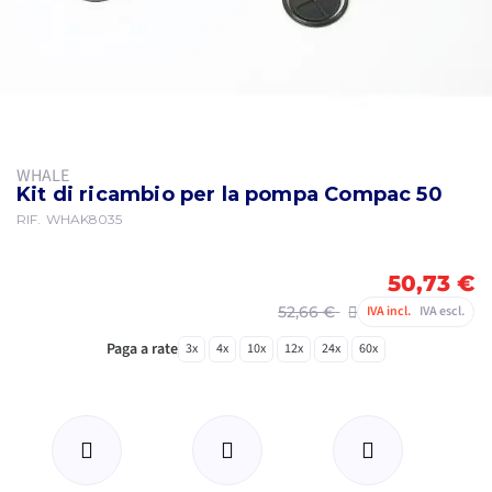
WHALE
Kit di ricambio per la pompa Compac 50
RIF.
WHAK8035
50,73 €
52,66 €
IVA incl.
IVA escl.
Paga a rate
3x
4x
10x
12x
24x
60x