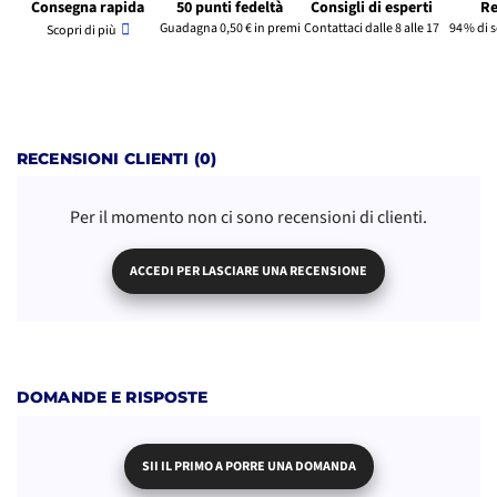
Consegna rapida
50 punti fedeltà
Consigli di esperti
Re
Guadagna 0,50 € in premi
Contattaci dalle 8 alle 17
94 % di 
Scopri di più
RECENSIONI CLIENTI (0)
Per il momento non ci sono recensioni di clienti.
ACCEDI PER LASCIARE UNA RECENSIONE
DOMANDE E RISPOSTE
SII IL PRIMO A PORRE UNA DOMANDA