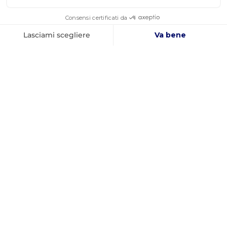
AZIENDA FRANCESE
MIGLIOR PREZZO
FONDATA NEL 2012
GARANTITO
INFORMAZIONI
PAGAMENTO SICURO
CONTATTATECI
CONSEGNA INTERNAZIONALE