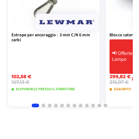
Estrope per ancoraggio - 3 mm C/N 6 mm
Blocco catena a
carbi
📢
Offerte
Lampo
102,58 €
299,82 €
-1
107,13 €
315,07 €
DISPONIBILE PRESSO IL FORNITORE
ESAURITO
AGGIUNGI AL CARRELLO
AGGIU