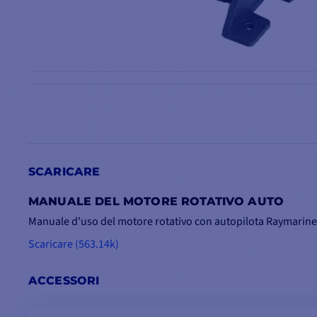
MOTORE ROTATIVO TIPO 2 :
Tipo di unità di potenza: 12V / 24V
SCARICARE
Cilindrata massima: 20 kg
Coppia massima: 34mn
MANUALE DEL MOTORE ROTATIVO AUTO
Velocità massima dell'albero: 33t/min
Manuale d'uso del motore rotativo con autopilota Raymarine
Consumo di energia: 60-84 W
Corepack utilizzato: ACU-400
Scaricare (563.14k)
ACCESSORI