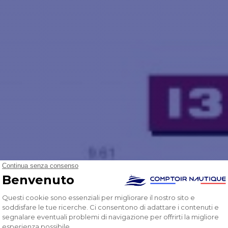
ne a pieno carico. Questo peso è spesso superiore del 20% rispett
ere un'unità che lavorerà costantemente al limite delle sue capacità.
o, anche in caso di maltempo.
tena.
CONTENUTO DELLA CONFEZIONE
1 - Motore rotativo
(a seconda del modello
)
1 - Documentazione in PDF