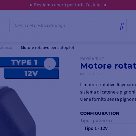
☀️ Restiamo aperti per tutta l'estate! ☀️
potenza
Motore rotativo per autopiloti
RAYMARINE
Motore rotat
RIF.
M81135
Il motore rotativo Raymarin
sistema di catene e pignoni 
viene fornito senza pignone
CONFIGURATION
Tipo - potenza :
Tipo 1 - 12V