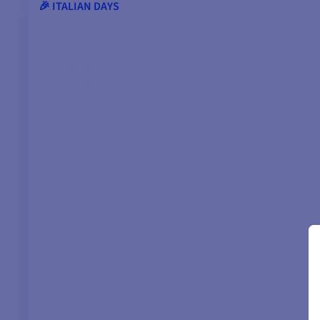
🎉 ITALIAN DAYS
ATTENZIONE:
Tenere sempre conto del dislocamento totale dell'imbarcazio
dell'imbarcazione leggera. Fate quindi attenzione a non scegli
autopilota pensando alla sicurezza, rimarrà operativo a lung
Nota: il motore rotativo viene fornito senza pignone per la ca
CARATTERISTICHE PRINCIPALI :
Silenziatore
Potente controllo del timone
Tempo da arresto a arresto: 10 secondi