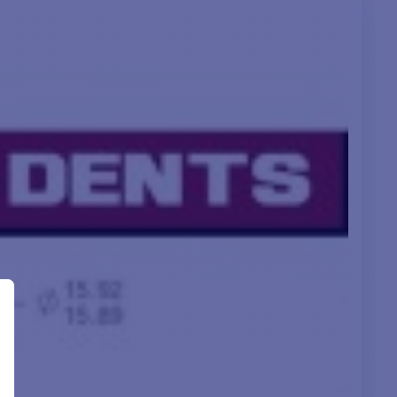
o al dislocamento
 Se scegliete il vostro
 :