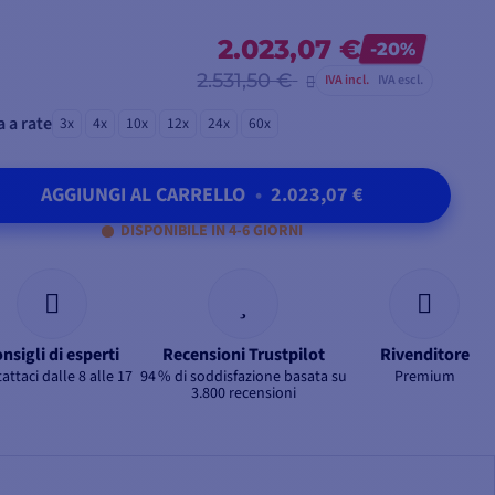
2.023,07 €
-20%
2.531,50 €
IVA incl.
IVA escl.
 a rate
3x
4x
10x
12x
24x
60x
AGGIUNGI AL CARRELLO
•
2.023,07 €
DISPONIBILE IN 4-6 GIORNI
nsigli di esperti
Recensioni Trustpilot
Rivenditore
attaci dalle 8 alle 17
94 % di soddisfazione basata su
Premium
3.800 recensioni